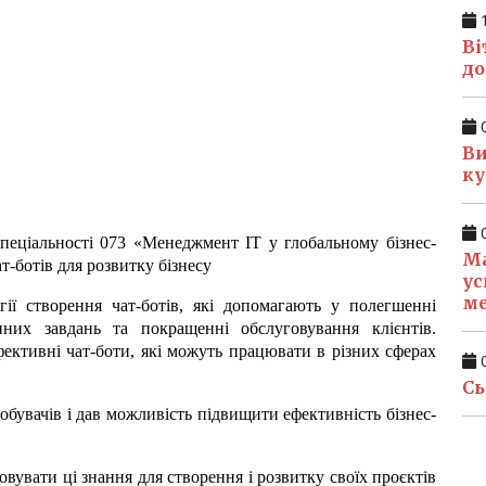
1
Ві
до
0
Ви
ку
0
пеціальності 073 «Менеджмент ІТ у глобальному бізнес-
Ма
т-ботів для розвитку бізнесу
ус
м
гії створення чат-ботів, які допомагають у полегшенні
инних завдань та покращенні обслуговування клієнтів.
фективні чат-боти, які можуть працювати в різних сферах
0
Сь
обувачів і дав можливість підвищити ефективність бізнес-
вувати ці знання для створення і розвитку своїх проєктів