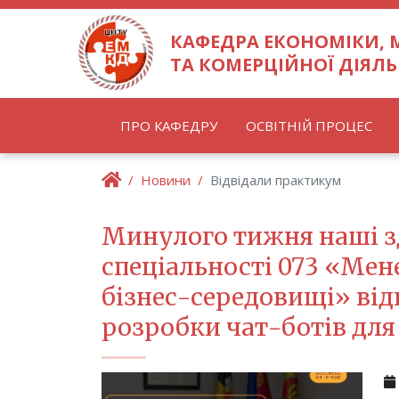
КАФЕДРА ЕКОНОМІКИ,
ТА КОМЕРЦІЙНОЇ ДІЯЛЬ
ПРО КАФЕДРУ
ОСВІТНІЙ ПРОЦЕС
Новини
Відвідали практикум
Минулого тижня наші зд
спеціальності 073 «Мен
бізнес-середовищі» від
розробки чат-ботів для