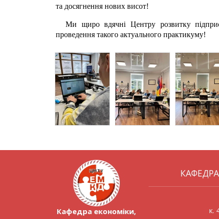
та досягнення нових висот!
Ми щиро вдячні Центру розвитку підприє
проведення такого актуального практикуму!
КАФЕДРА
к.
Кафедра економіки,