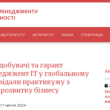
 МЕНЕДЖМЕНТУ
НОСТІ
АБІТУРІЄНТУ
АСПІРАНТУ
НАУКА
СПІВПРАЦЯ
обувачі та гарант
Ак
еджмент ІТ у глобальному
відали практикуму з
2
 розвитку бізнесу
Пе
хо
ви
17 квітня 2024