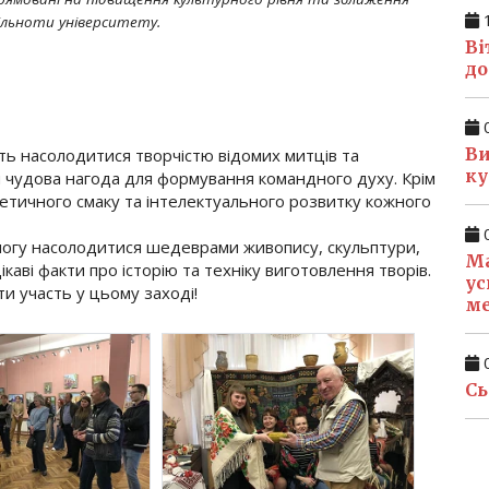
1
ільноти університету.
Ві
до
0
Ви
сть насолодитися творчістю відомих митців та
ку
й чудова нагода для формування командного духу. Крім
тетичного смаку та інтелектуального розвитку кожного
0
 змогу насолодитися шедеврами живопису, скульптури,
Ма
ікаві факти про історію та техніку виготовлення творів.
ус
и участь у цьому заході!
м
0
Сь