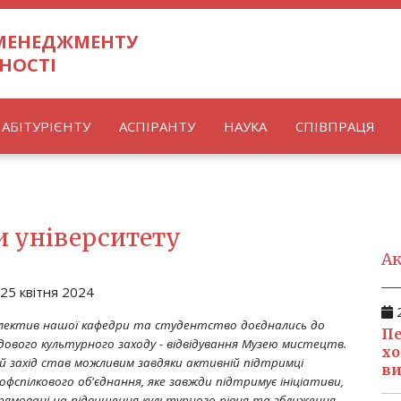
 МЕНЕДЖМЕНТУ
НОСТІ
АБІТУРІЄНТУ
АСПІРАНТУ
НАУКА
СПІВПРАЦЯ
и університету
Ак
25 квітня 2024
2
лектив нашої кафедри та студентство доєднались до
Пе
дового культурного заходу - відвідування Музею мистецтв.
хо
й захід став можливим завдяки активній підтримці
ви
офспілкового об'єднання, яке завжди підтримує ініціативи,
рямовані на підвищення культурного рівня та зближення