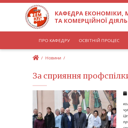
КАФЕДРА ЕКОНОМІКИ,
ТА КОМЕРЦІЙНОЇ ДІЯЛЬ
ПРО КАФЕДРУ
ОСВІТНІЙ ПРОЦЕС
Новини
За сприяння профспілк
ко
чу
Це
пр
сп