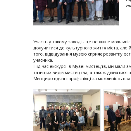
сп
Участь у такому заході - це не лише можливі
долучитися до культурного життя міста, але 
того, відвідування музею сприяє розвитку ес
учасника.
Під час екскурсії в Музеї мистецтв, ми мали
та інших видів мистецтва, а також дізнатися ц
Ми щиро вдячні профспілці за можливість взят