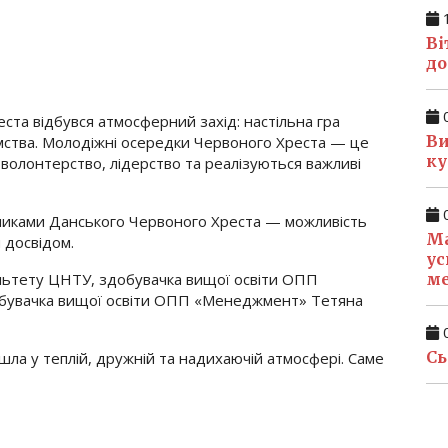
1
Ві
до
0
ста відбувся атмосферний захід: настільна гра
Ви
омства. Молодіжні осередки Червоного Хреста — це
ку
 волонтерство, лідерство та реалізуються важливі
0
вниками Данського Червоного Хреста — можливість
Ма
 досвідом.
ус
м
льтету ЦНТУ, здобувачка вищої освіти ОПП
обувачка вищої освіти ОПП «Менеджмент» Тетяна
0
Сь
шла у теплій, дружній та надихаючій атмосфері. Саме