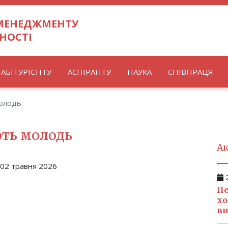
 МЕНЕДЖМЕНТУ
НОСТІ
АБІТУРІЄНТУ
АСПІРАНТУ
НАУКА
СПІВПРАЦЯ
молодь
ють молодь
Ак
02 травня 2026
2
Пе
хо
ви