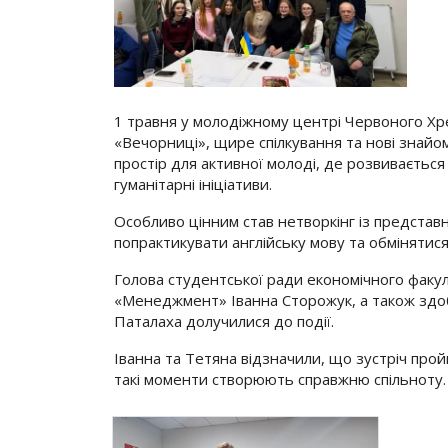
1 травня у молодіжному центрі Червоного Хре
«Вечорниці», щире спілкування та нові знай
простір для активної молоді, де розвивається
гуманітарні ініціативи.
Особливо цінним став нетворкінг із предста
попрактикувати англійську мову та обмінятися
Голова студентської ради економічного факу
«Менеджмент» Іванна Сторожук, а також зд
Паталаха долучилися до події.
Іванна та Тетяна відзначили, що зустріч прой
такі моменти створюють справжню спільноту.