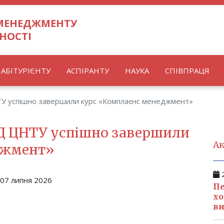
 МЕНЕДЖМЕНТУ
НОСТІ
АБІТУРІЄНТУ
АСПІРАНТУ
НАУКА
СПІВПРАЦЯ
У успішно завершили курс «Комплаєнс менеджмент»
Д ЦНТУ успішно завершили
Ак
джмент»
2
07 липня 2026
Пе
хо
ви