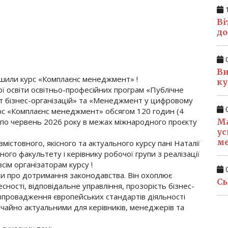
1
Ві
до
0
Ви
шили курс «Комплаєнс менеджмент» !
ку
ої освіти освітньо-професійних програм «Публічне
т бізнес-організацій» та «Менеджмент у цифровому
0
рс «Комплаєнс менеджмент» обсягом 120 годин (4
Ма
 по червень 2026 року в межах міжнародного проєкту
ус
м
істовного, якісного та актуального курсу пані Наталії
ного факультету і керівнику робочої групи з реалізації
ім організаторам курсу !
0
и про дотримання законодавства. Він охоплює
Сь
ності, відповідальне управління, прозорість бізнес-
впровадження європейських стандартів діяльності
ичайно актуальними для керівників, менеджерів та