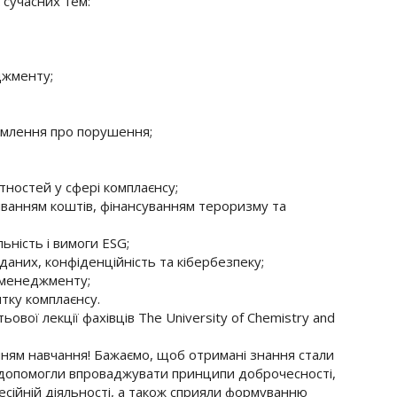
сучасних тем:
джменту;
домлення про порушення;
тностей у сфері комплаєнсу;
иванням коштів, фінансуванням тероризму та
льність і вимоги ESG;
даних, конфіденційність та кібербезпеку;
 менеджменту;
итку комплаєнсу.
ової лекції фахівців The University of Chemistry and
нням навчання! Бажаємо, щоб отримані знання стали
 допомогли впроваджувати принципи доброчесності,
есійній діяльності, а також сприяли формуванню