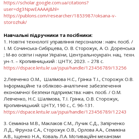
https://scholar.google.com.ua/citations?
user=dg3NpwEAAAAJ&hl=
https://publons.com/researcher/1853987/oksana-v-
storozhuk/
Навчальні підручники та посібники:
1. Новітні технології управління персоналом : навч. посіб. /
І. М. Сочинська-Сибірцева, О. В. Сторожук, А. О. Доренська
; М-во освіти і науки України, Центральноукраїн. нац. техн.
ун-т. – Кропивницький : ЦНТУ, 2023. – 278 с.
https://dspace.kntu.kr.ua/jspui/handle/123456789/13256
2.Левченко О.М., Шалімова Н.С., Грінка Т.І., Сторожук О.В.
Інформаційне та обліково-аналітичне забезпечення
економічної безпеки підприємства: навч. посіб. / О.М.
Левченко, Н.С. Шалімова, Т.І. Грінка, О.В. Сторожук,
Кропивницький: ЦНТУ, 190 с., С. 96-131.
https://dspace.kntu.kr.ua/jspui/handle/123456789/12243
3. Семикіна М.В., Маклаков С.М., Лучик С.Д., Запірченко
Л.Д., Фрунза С.А., Сторожук О.В., Орлова А.А., Семикіна
А.В., Іщенко Н.А., Коваль Л.А. Мотиваційні механізми