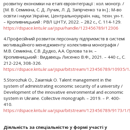
розвитку економіки на етапі євроінтеграції : кол. моногр. /
[М. В. Семикіна, С. Д. Лучик, Л. Д. Запірченко та ін.] ; М-во
освіти і науки України, Центральноукраїн. нац. техн. ун-т.
– Кропивницький : РВЛ ЦНТУ, 2022. – 282 с., С. 114-129.
https://dspace.kntu.kr.ua/jspui/handle/123456789/12306
4.Професійний розвиток персоналу підприємств в системі
мотиваційного менеджменту: колективна монографія /
М.В. Семикіна, С.В. Дудко, А.А. Орлова та ін. –
Кропивницький : Видавець Лисенко В.Ф., 2021. – 440 с., С.
212-224, 308-326.
https://dspace.kntu.kr.ua/jspui/bitstream/123456789/1093
5.Storozhuk O., Zaiarniuk O. Talent management in the
system of administrating economic security of a university /
Development of the innovative environmental and economic
system in Ukraine. Collective monograph. – 2019. – P. 400-
410.
https://dspace.kntu.kr.ua/jspui/bitstream/123456789/9173
Діяльність за спеціальністю у формі участі у