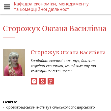
Кафедра економіки, менеджменту
Про кафедру
Склад кафедри
та комерційної діяльності
Сторожук О.В.
Сторожук Оксана Василівна
Сторожук
Оксана Василівна
Кандидат економічних наук, доцент
кафедри економіки, менеджменту та
комерційної діяльності
Освіта:
- Кіровоградський інститут сільськогосподарського