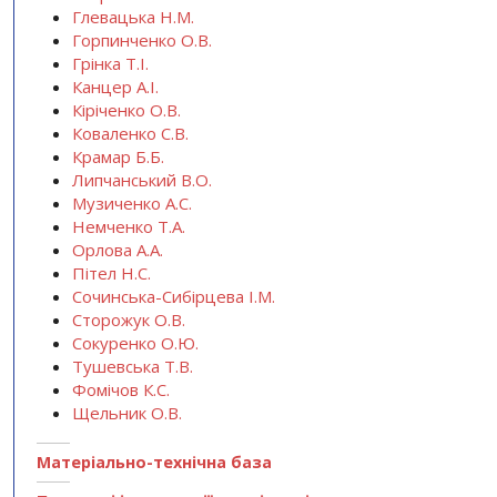
Глевацька Н.М.
Горпинченко О.В.
Грінка Т.І.
Канцер А.І.
Кіріченко О.В.
Коваленко С.В.
Крамар Б.Б.
Липчанський В.О.
Музиченко А.С.
Немченко Т.А.
Орлова А.А.
Пітел Н.С.
Сочинська-Сибірцева І.М.
Сторожук О.В.
Сокуренко О.Ю.
Тушевська Т.В.
Фомічов К.С.
Щельник О.В.
Матеріально-технічна база