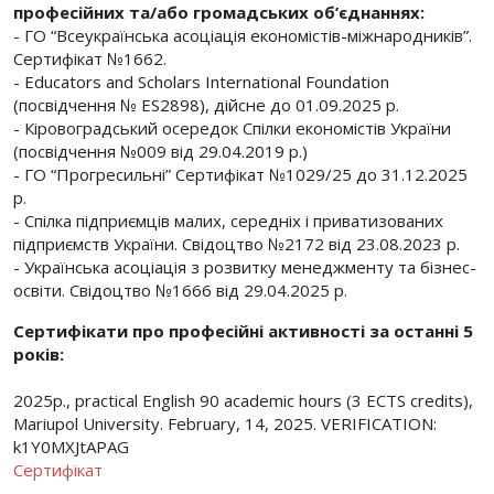
професійних та/або громадських об’єднаннях:
- ГО “Всеукраїнська асоціація економістів-міжнародників”.
Сертифікат №1662.
- Educators and Scholars International Foundation
(посвідчення № ES2898), дійсне до 01.09.2025 р.
- Кіровоградський осередок Спілки економістів України
(посвідчення №009 від 29.04.2019 р.)
- ГО “Прогресильні” Сертифікат №1029/25 до 31.12.2025
р.
- Спілка підприємців малих, середніх і приватизованих
підприємств України. Свідоцтво №2172 від 23.08.2023 р.
- Українська асоціація з розвитку менеджменту та бізнес-
освіти. Свідоцтво №1666 від 29.04.2025 р.
Сертифікати про професійні активності за останні 5
років:
2025р., рractical English 90 academic hours (3 ECTS credits),
Mariupol University. February, 14, 2025. VERIFICATION:
k1Y0MXJtAPAG
Сертифікат