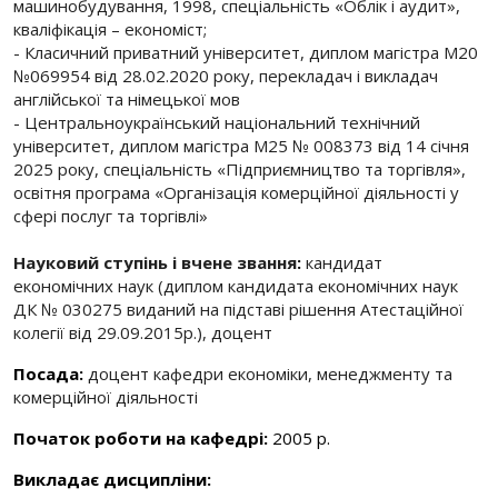
машинобудування, 1998, спеціальність «Облік і аудит»,
кваліфікація – економіст;
- Класичний приватний університет, диплом магістра М20
№069954 від 28.02.2020 року, перекладач і викладач
англійської та німецької мов
- Центральноукраїнський національний технічний
університет, диплом магістра М25 № 008373 від 14 січня
2025 року, спеціальність «Підприємництво та торгівля»,
освітня програма «Організація комерційної діяльності у
сфері послуг та торгівлі»
Науковий ступінь і вчене звання
:
кандидат
економічних наук (диплом кандидата економічних наук
ДК № 030275 виданий на підставі рішення Атестаційної
колегії від 29.09.2015р.), доцент
Посада:
доцент кафедри економіки, менеджменту та
комерційної діяльності
Початок роботи на кафедрі:
2005 р.
Викладає дисципліни: