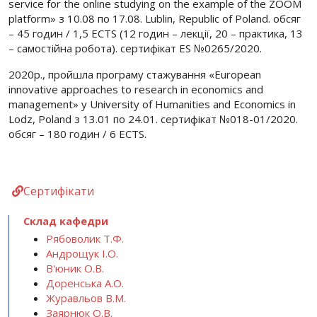
service for the online studying on the example of the ZOOM
platform» з 10.08 по 17.08. Lublin, Republic of Poland. обсяг
– 45 годин / 1,5 ECTS (12 годин – лекції, 20 – практика, 13
– самостійна робота). сертифікат ES №0265/2020.
2020р., пройшла програму стажування «European
innovative approaches to research in economics and
management» у University of Humanities and Economics in
Lodz, Poland з 13.01 по 24.01. сертифікат №018-01/2020.
обсяг – 180 годин / 6 ECTS.
Сертифікати
Склад кафедри
Рябоволик Т.Ф.
Андрощук І.О.
В'юник О.В.
Доренська А.О.
Журавльов В.М.
Заярнюк О.В.