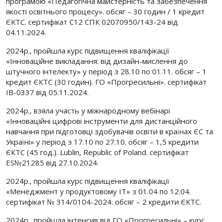
програмою «Педагогічна майстерність та забезпечення
якості освітнього процесу». обсяг – 30 годин / 1 кредит
ЄКТС. сертифікат С12 СПК 02070950/143-24 від
04.11.2024.
2024р., пройшла курс підвищення кваліфікації
«Інноваційне викладання: від дизайн-мислення до
штучного інтелекту» у період з 28.10 по 01.11. обсяг – 1
кредит ЄКТС (30 годин). ГО «Прогресильні». сертифікат
ІВ-0337 від 05.11.2024.
2024р., взяла участь у міжнародному вебінарі
«Інноваційні цифрові інструменти для дистанційного
навчання при підготовці здобувачів освіти в країнах ЄС та
Україні» у період з 17.10 по 27.10. обсяг – 1,5 кредити
ЄКТС (45 год.). Lublin, Republic of Poland. сертифікат
ES№21285 від 27.10.2024.
2024р., пройшла курс підвищення кваліфікації
«Менеджмент у продуктовому ІТ» з 01.04 по 12.04.
сертифікат № 314/0104-2024. обсяг – 2 кредити ЄКТС.
2024р., пройшла інтенсив від ГО «Прогресильні» – курс