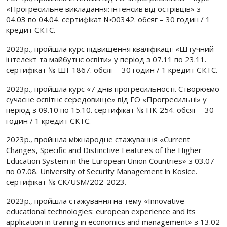
«Прогресильне викладання: інтенсив від острівців» з
04.03 по 04.04. сертифікат №00342. обсяг – 30 годин / 1
кредит ЄКТС.
2023р., пройшла курс підвищення кваліфікації «Штучний
інтелект та майбутнє освіти» у період з 07.11 по 23.11.
сертифікат № ШІ-1867. обсяг – 30 годин / 1 кредит ЄКТС.
2023р., пройшла курс «7 днів прогресильності. Створюємо
сучасне освітнє середовище» від ГО «Прогресильні» у
період з 09.10 по 15.10. сертифікат № ПК-254. обсяг – 30
годин / 1 кредит ЄКТС.
2023р., пройшла міжнародне стажування «Current
Changes, Specific and Distinctive Features of the Higher
Education System in the European Union Countries» з 03.07
по 07.08. University of Security Management in Kosice.
сертифікат № CK/USM/202-2023.
2023р., пройшла стажування на тему «Innovative
educational technologies: european experience and its
application in training in economics and management» з 13.02