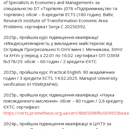
of Specialists in Economics and Management» за
спеціальністю D7 «Торгівля» (076 «Підприємництво та
торгівля»). обсяг – 6 кредитів ECTS (180 годин). Baltic
Research Institute of Transformation Economic Area
Problems. сертифікат Serija C 20250392.
2025р., пройшла курс підвищення кваліфікації
«Міждисциплінарність у викладанні: майстерклас від
Острівців Прогресильності ОНУ імені І. Мечникова, ЗУНУ
та ХНУ» у період з 22.01 по 16.02. сертифікат ОП ОЗХМ
№378/25. обсяг – 60 годин / 2 кредити ЄКТС.
2025р., пройшла курс Practical English. 90 академічних
годин / 3 кредити ECTS. 14.02.2025. Mariupol University.
verification: k1Y0MXJtAPAG.
2025р., пройшла курс підвищення кваліфікації «Наука
повсякденного мислення». обсяг – 80 годин / 2,6 кредиту
ЄКТС. сертифікат:
https://certs.prometheus.org.ua/cert/8b85098f6c004955be
2024р., пройшла підвищення кваліфікації в ЦНТУ за