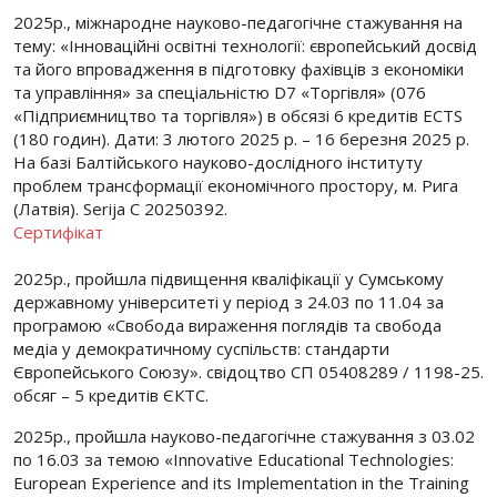
2025р., міжнародне науково-педагогічне стажування на
тему: «Інноваційні освітні технології: європейський досвід
та його впровадження в підготовку фахівців з економіки
та управління» за спеціальністю D7 «Торгівля» (076
«Підприємництво та торгівля») в обсязі 6 кредитів ECTS
(180 годин). Дати: 3 лютого 2025 р. – 16 березня 2025 р.
На базі Балтійського науково-дослідного інституту
проблем трансформації економічного простору, м. Рига
(Латвія). Serija C 20250392.
Сертифікат
2025р., пройшла підвищення кваліфікації у Сумському
державному університеті у період з 24.03 по 11.04 за
програмою «Свобода вираження поглядів та свобода
медіа у демократичному суспільств: стандарти
Європейського Союзу». свідоцтво СП 05408289 / 1198-25.
обсяг – 5 кредитів ЄКТС.
2025р., пройшла науково-педагогічне стажування з 03.02
по 16.03 за темою «Innovative Educational Technologies:
European Experience and its Implementation in the Training