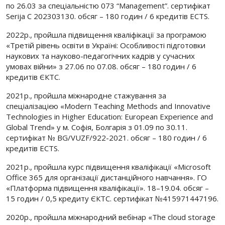
по 26.03 за спеціальністю 073 “Management”. сертифікат
Serija C 202303130. обсяг – 180 годин / 6 кредитів ECTS.
2022р., пройшла підвищення кваліфікації за програмою
«Третій рівень освіти в Україні: Особливості підготовки
наукових та науково-педагогічних кадрів у сучасних
умовах війни» з 27.06 по 07.08. обсяг – 180 годин / 6
кредитів ЄКТС.
2021р., пройшла міжнародне стажування за
спеціалізацією «Modern Teaching Methods and Innovative
Technologies in Higher Education: European Experience and
Global Trend» у м. Софія, Болгарія з 01.09 по 30.11.
сертифікат № BG/VUZF/922-2021. обсяг – 180 годин / 6
кредитів ECTS.
2021р., пройшла курс підвищення кваліфікації «Microsoft
Office 365 для організації дистанційного навчання». ГО
«Платформа підвищення кваліфікації». 18–19.04. обсяг –
15 годин / 0,5 кредиту ЄКТС. сертифікат №415971447196.
2020р., пройшла міжнародний вебінар «The cloud storage