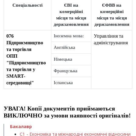
Спеціальності
ЄВІ на
ЄФВВ на
комерційні
комерційні
місця та місця
місця та місця
держзамовлення
держзамовлення
076
Іноземна мова:
Управління та
Підприємництво
адміністрування
Англійська
та торгівля
ОПП
Німецька
"Підприємництво
та торгівля у
Французька
SMART-
середовищі"
Іспанська
УВАГА! Копії документів приймаються
ВИКЛЮЧНО за умови наявності оригіналів!
Бакалавр
С1 - Економіка та міжнародні економічні відносини