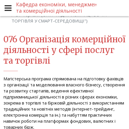
Кафедра економіки, менеджменту
Спеціальності
Магістр
та комерційної діяльності
D7 Торгівля (ОПП "ПІДПРИЄМНИЦТВО ТА
ТОРГІВЛЯ У СМАРТ-СЕРЕДОВИЩІ")
076 Організація комерційної
діяльності у сфері послуг
та торгівлі
Магістерська програма спрямована на підготовку фахівців
з організації та моделювання власного бізнесу, створення
та розвитку стартапів, ведення ефективної
підприємницької діяльності в різних сферах економіки,
зокрема в торгівлі та біржовій діяльності з використанням
традиційних та новітніх методів (інтернет-трейдинг,
електронна комерція та ін.) та набуттям практичних
навичок роботи на платформах фондових, валютних і
товарних бірж.