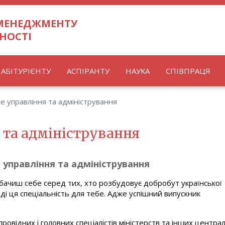
 МЕНЕДЖМЕНТУ
НОСТІ
АБІТУРІЄНТУ
АСПІРАНТУ
НАУКА
СПІВПРАЦЯ
е управління та адміністрування
 та адміністрування
 управління та адміністрування
ачиш себе серед тих, хто розбудовує добробут української
ді ця спеціальність для тебе. Адже успішний випускник
провідних і головних спеціалістів міністерств та інших центра