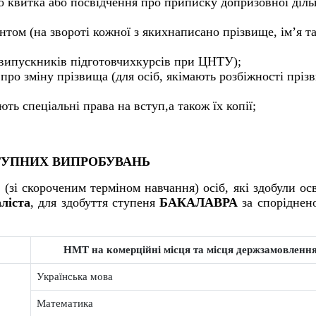
ого квитка або посвідчення про приписку допризовної діль
нтом (на звороті кожної з якихнаписано прізвище, ім’я т
я випускників підготовчихкурсів при ЦНТУ);
про зміну прізвища (для осіб, якімають розбіжності пріз
ть спеціальні права на вступ,а також їх копії;
ТУПНИХ ВИПРОБУВАНЬ
зі скороченим терміном навчання) осіб, які здобули осв
ліста
, для здобуття ступеня
БАКАЛАВРА
за споріднен
НМТ на комерційні місця та місця держзамовленн
Українська мова
Математика