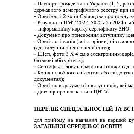
- Паспорт громадянина України (1, 2, реєст
державного демографічного реєстру при ная
- Оригінал і 2 копії Свідоцтва про повну з
- Результати НМТ 2022, 2023 або 2024р.
– інформаційну картку сертифікату ЗНО;
- Документ про присвоєння вступнику іден
- Оригінал і копія (всі сторінки)військов
(для вступників чоловічої статі);
- Шість фото 3 Х 4 см з електронним варіа
батькові абітурієнта);
- Сертифікат довузівської підготовки (дл
- Копія шлюбного свідоцтва або свідоцтва 
документах);
- Оригінали документів вступників, які маю
- Договір про навчання в ЦНТУ.
ПЕРЕЛІК СПЕЦІАЛЬНОСТЕЙ ТА ВС
для прийому на навчання на перший ку
ЗАГАЛЬНОЇ СЕРЕДНЬОЇ ОСВІТИ