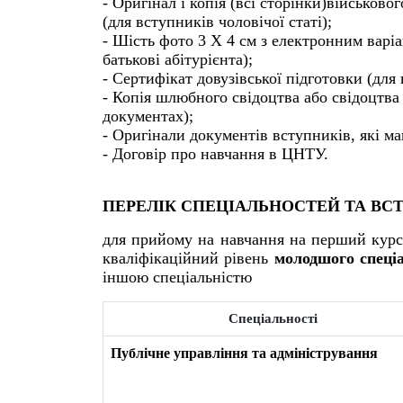
- Оригінал і копія (всі сторінки)військов
(для вступників чоловічої статі);
- Шість фото 3 Х 4 см з електронним варіа
батькові абітурієнта);
- Сертифікат довузівської підготовки (дл
- Копія шлюбного свідоцтва або свідоцтва 
документах);
- Оригінали документів вступників, які маю
- Договір про навчання в ЦНТУ.
ПЕРЕЛІК СПЕЦІАЛЬНОСТЕЙ ТА ВС
для прийому на навчання на перший курс (
кваліфікаційний рівень
молодшого спеціа
іншою спеціальністю
Спеціальності
Публічне управління та адміністрування