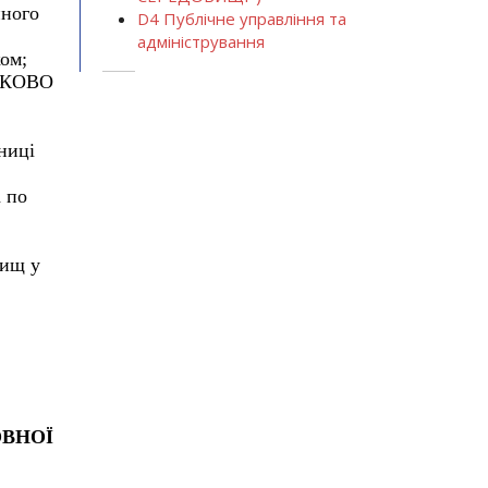
иного
D4 Публічне управління та
адміністрування
ком;
ЯЗКОВО
ниці
а по
вищ у
ВНОЇ