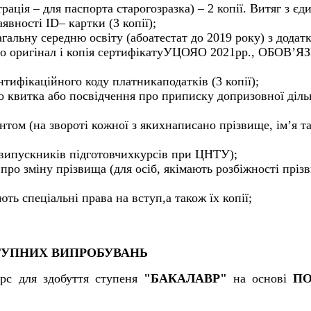
рація – для паспорта старогозразка) – 2 копії. Витяг з єд
вності ID– картки (3 копії);
агальну середню освіту (абоатестат до 2019 року) з додат
 або оригінал і копія сертифікатуУЦОЯО 2021рр., ОБОВ’
тифікаційного коду платникаподатків (3 копії);
ого квитка або посвідчення про приписку допризовної діль
нтом (на звороті кожної з якихнаписано прізвище, ім’я т
я випускників підготовчихкурсів при ЦНТУ);
про зміну прізвища (для осіб, якімають розбіжності пріз
ть спеціальні права на вступ,а також їх копії;
ТУПНИХ ВИПРОБУВАНЬ
рс для здобуття ступеня
"БАКАЛАВР"
на основі
ПО