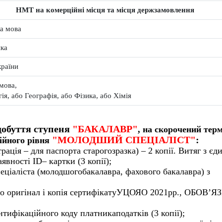
НМТ на комерційні місця та місця держзамовлення
а мова
ка
країни
мова,
гія, або Географія, або Фізика, або Хімія
добуття ступеня
"БАКАЛАВР"
, на скорочений терм
"МОЛОДШИЙ СПЕЦІАЛІСТ"
:
ійного рівня
рація – для паспорта старогозразка) – 2 копії. Витяг з єд
вності ID– картки (3 копії);
пеціаліста (молодшогобакалавра, фахового бакалавра) з
 або оригінал і копія сертифікатуУЦОЯО 2021рр., ОБОВ’
тифікаційного коду платникаподатків (3 копії);