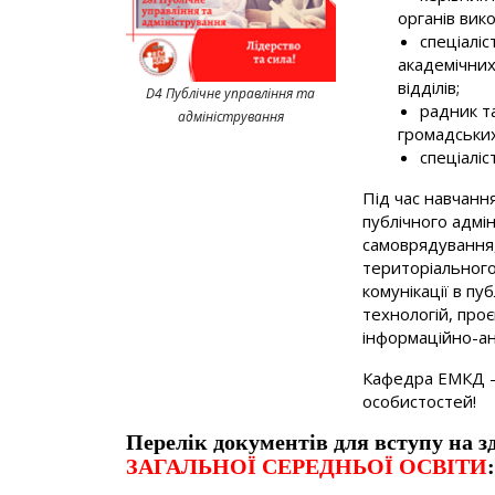
органів вик
спеціаліс
академічних
відділів;
D4 Публічне управління та
радник та
адміністрування
громадських
спеціаліс
Під час навчанн
публічного адмін
самоврядування,
територіального 
комунікації в пу
технологій, про
інформаційно-ан
Кафедра ЕМКД - 
особистостей!
Перелік документів для вступу на з
ЗАГАЛЬНОЇ СЕРЕДНЬОЇ ОСВІТИ
: