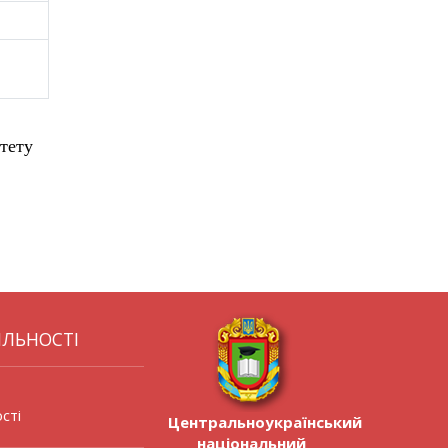
тету
ЯЛЬНОСТІ
сті
Центральноукраїнський
національний