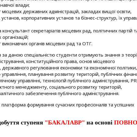
онавчої влади;
т місцевих державних адміністрацій, закладах вищої освіти,
 установ, корпоративних установ та бізнес-структур, їх управл
 консультант секретаріатів місцевих рад, політичних партій т
 організацій;
т виконавчих органів місцевих рад та ОТГ.
я за даною спеціальністю студенти отримують знання з теорі
істрування, конституційного права, основ місцевого
 державного регулювання економіки та економічної політики,
управління, планування розвитку територій, публічних фінанс
блічному управлінні, технологій публічного адміністрування, PR
єктного менеджменту, соціального розвитку територій,
алітичного забезпечення публічного адміністрування.
платформа формування сучасних професіоналів та успішних
добуття ступеня
"БАКАЛАВР"
на основі
ПОВНО