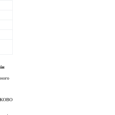
ін
иного
ЯЗКОВО