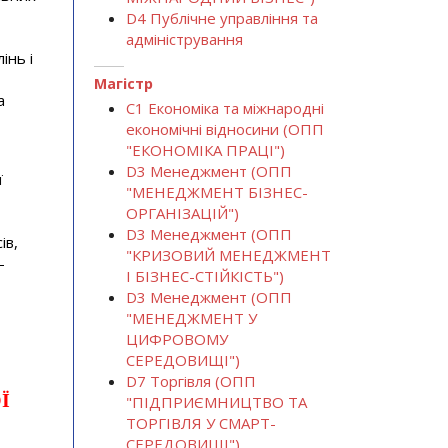
D4 Публічне управління та
адміністрування
інь і
Магістр
а
С1 Економіка та міжнародні
економічні відносини (ОПП
"ЕКОНОМІКА ПРАЦІ")
D3 Менеджмент (ОПП
ї
"МЕНЕДЖМЕНТ БІЗНЕС-
ОРГАНІЗАЦІЙ")
D3 Менеджмент (ОПП
ів,
"КРИЗОВИЙ МЕНЕДЖМЕНТ
-
І БІЗНЕС-СТІЙКІСТЬ")
D3 Менеджмент (ОПП
"МЕНЕДЖМЕНТ У
ЦИФРОВОМУ
СЕРЕДОВИЩІ")
D7 Торгівля (ОПП
Ї
"ПІДПРИЄМНИЦТВО ТА
ТОРГІВЛЯ У СМАРТ-
СЕРЕДОВИЩІ")