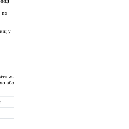
ниці
а по
вищ у
ітньо-
ою або
я