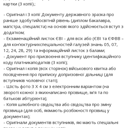
картки (3 копії).;
- Оригінал і 3 копії Документу державного зразка про
раніше здобутийосвітній рівень (диплом бакалавра,
магістра, спеціаліста) на основі якого здійснюється вступ з
додатком;
- Екзаменаційний листок ЄВІ - для всіх або (ЄВІ та ЄФВВ –
для кон’юктурнихспеціальностей галузей знань 05, 07,
12, 24, 28, 29) та інформаційний листок з балами;
- Документ про присвоєння вступнику ідентифікаційного
коду платникаподатків (3 копії);
- Оригінал і копія (всіх сторінок) військового квитка або
посвідчення про приписку допризовної дільниці (для
вступників чоловічої статі);
- Шість фото 3 Х 4 см з електронним варіантом (на
звороті кожної з якихнаписано прізвище, ім’я та по
батькові абітурієнта);
- Копія шлюбного свідоцтва або свідоцтва про зміну
прізвища (для осіб, якімають розбіжності прізвищ у
документах);
- Оригінали документів вступників, які мають спеціальні