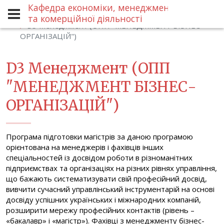
Кафедра економіки, менеджменту
Спеціальності
Магістр
та комерційної діяльності
D3 Менеджмент (ОПП "МЕНЕДЖМЕНТ БІЗНЕС-
ОРГАНІЗАЦІЙ")
D3 Менеджмент (ОПП
"МЕНЕДЖМЕНТ БІЗНЕС-
ОРГАНІЗАЦІЙ")
Програма підготовки магістрів за даною програмою
орієнтована на менеджерів і фахівців інших
спеціальностей із досвідом роботи в різноманітних
підприємствах та організаціях на різних рівнях управління,
що бажають систематизувати свій професійний досвід,
вивчити сучасний управлінський інструментарій на основі
досвіду успішних українських і міжнародних компаній,
розширити мережу професійних контактів (рівень –
«бакалавр» і «магістр»). Фахівці з менеджменту бізнес-