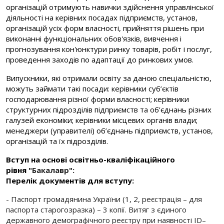
організацій отримують навички здійснення управлінської
діяльності на керівних посадах підприємств, установ,
організацій усіх форм власності, прийняття рішень при
виконанні функціональних обов'язків, вивчення і
прогнозування кон'юнктури ринку товарів, робіт і послуг,
проведення заходів по адаптації до ринкових умов.
Випускники, які отримали освіту за даною спеціальністю,
можуть займати такі посади: керівники суб’єктів
господарювання різної форми власності; керівники
структурних підрозділів підприємств та об’єднань різних
галузей економіки; керівники місцевих органів влади;
менеджери (управителі) об’єднань підприємств, установ,
організацій та їх підрозділів.
Вступ на основі освітньо-кваліфікаційного
рівня
"Бакалавр":
Перелік документів для вступу:
- Паспорт громадянина України (1, 2, реєстрація – для
паспорта старогозразка) – 3 копії. Витяг з єдиного
державного демографічного реєстру при наявності ID–