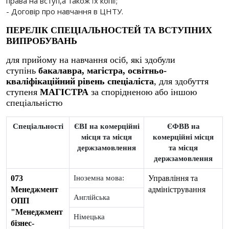
права на вступ,а також їх копії;
- Договір про навчання в ЦНТУ.
ПЕРЕЛІК СПЕЦІАЛЬНОСТЕЙ ТА ВСТУПНИХ
ВИПРОБУВАНЬ
для прийому на навчання осіб, які здобули
ступінь
бакалавра, магістра, освітньо-
кваліфікаційний рівень спеціаліста
, для здобуття
ступеня
МАГІСТРА
за спорідненою або іншою
спеціальністю
Спеціальності
ЄВІ на комерційні
ЄФВВ на
місця та місця
комерційні місця
держзамовлення
та місця
держзамовлення
073
Іноземна мова:
Управління та
Менеджмент
адміністрування
Англійська
ОПП
"Менеджмент
Німецька
бізнес-